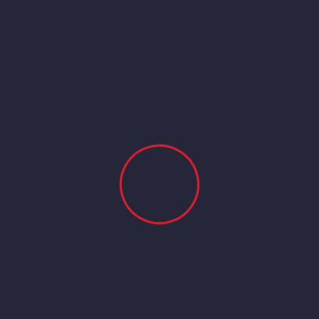
Contactez Nous
Pour toute demande ou renseignement, contactez-
nous facilement en utilisant les informations fournies
ci-dessous. Nous sommes à votre écoute !
NOUS CONTACTER
Ville de
Liens
Programmes
Programm
Saint-
Utiles
SERRP
Louis
GOUVERNANCE
PRDC
Hotel
PREFECTURE
VALLEE
de ville
DU
réclamation
SENEGAL
de
cliquez ici
FLEUVE
SERVICES
Saint-
SENEGAL
Louis
UNIVERSITE