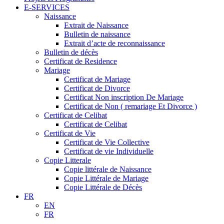
E-SERVICES
Naissance
Extrait de Naissance
Bulletin de naissance
Extrait d’acte de reconnaissance
Bulletin de décès
Certificat de Residence
Mariage
Certificat de Mariage
Certificat de Divorce
Certificat Non inscription De Mariage
Certificat de Non ( remariage Et Divorce )
Certificat de Celibat
Certificat de Celibat
Certificat de Vie
Certificat de Vie Collective
Certificat de vie Individuelle
Copie Litterale
Copie littérale de Naissance
Copie Littérale de Mariage
Copie Littérale de Décès
FR
EN
FR