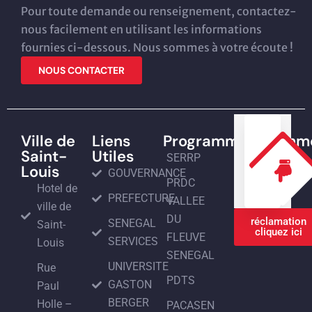
Pour toute demande ou renseignement, contactez-
nous facilement en utilisant les informations
fournies ci-dessous. Nous sommes à votre écoute !
NOUS CONTACTER
Ville de
Liens
Programmes
Programm
Saint-
Utiles
SERRP
Louis
GOUVERNANCE
PRDC
Hotel de
PREFECTURE
VALLEE
ville de
DU
réclamation
SENEGAL
Saint-
cliquez ici
FLEUVE
SERVICES
Louis
SENEGAL
UNIVERSITE
Rue
PDTS
GASTON
Paul
BERGER
Holle –
PACASEN