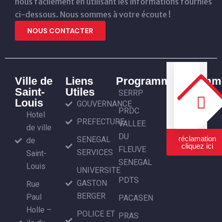
nous facilement en utilisant les informations fournies
ci-dessous. Nous sommes à votre écoute !
NOUS CONTACTER
Ville de
Liens
Programmes
Programm
Saint-
Utiles
SERRP
Louis
GOUVERNANCE
PRDC
Hotel
PREFECTURE
VALLEE
de ville
DU
réclamation
SENEGAL
de
cliquez ici
FLEUVE
SERVICES
Saint-
SENEGAL
Louis
UNIVERSITE
PDTS
GASTON
Rue
BERGER
Paul
PACASEN
Holle –
POLICE ET
PRAS