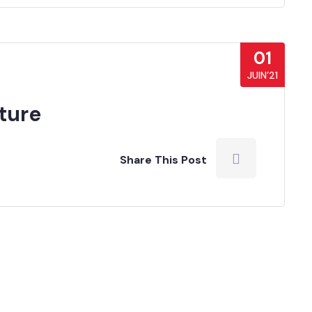
01
JUIN’21
ture
Share This Post