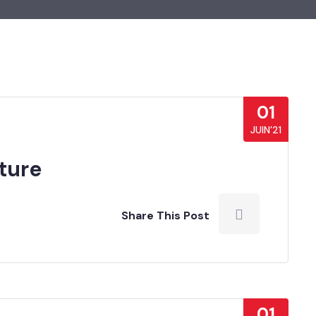
01
JUIN’21
ture
Share This Post
01